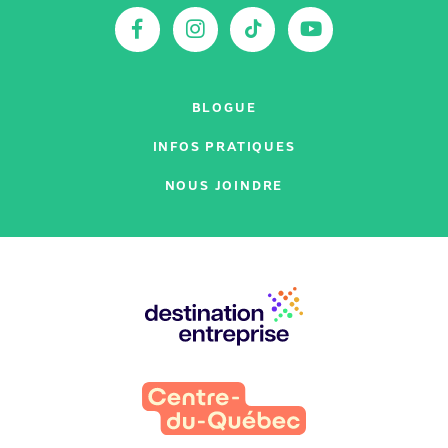
:
Facebook
Instagram
TikTok
YouTu
BLOGUE
INFOS PRATIQUES
NOUS JOINDRE
Nos
partenaires
: