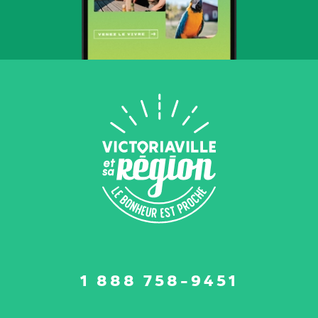
Suivez-
1 888 758-9451
nous
sur