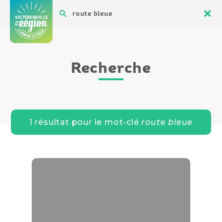
Aller
Recher
Men
Ferm
au
Recherche
Quoi faire
la
contenu
reche
Recherche
1 résultat
pour le mot-clé
route bleue