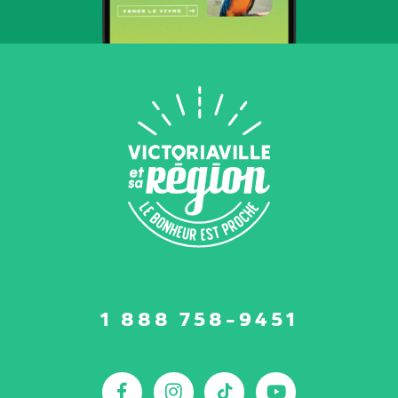
Suivez-
1 888 758-9451
nous
sur
:
Facebook
Instagram
TikTok
YouTu