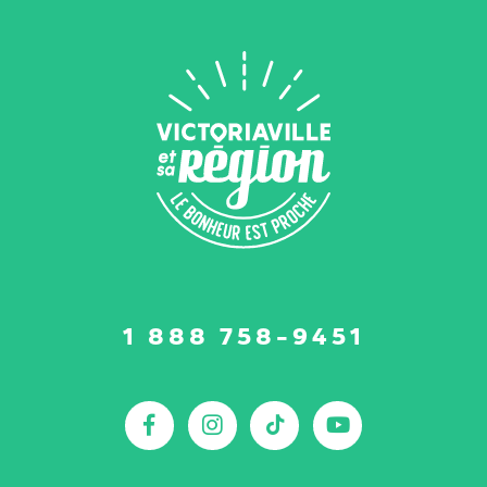
Suivez-
1 888 758-9451
nous
sur
:
Facebook
Instagram
TikTok
YouTu