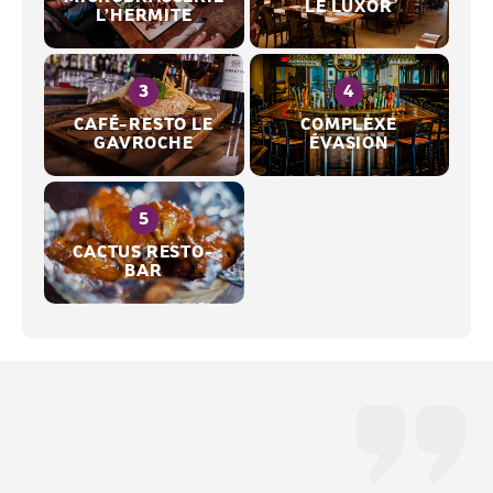
LE LUXOR
L’HERMITE
CAFÉ-RESTO LE
COMPLEXE
GAVROCHE
ÉVASION
CACTUS RESTO-
BAR