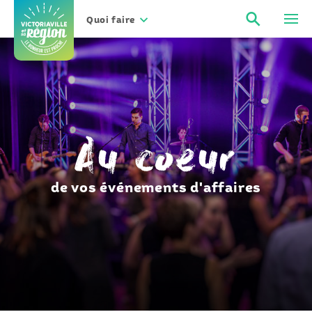
Aller
Recher
Men
au
Quoi faire
contenu
Au coeur
de vos événements d'affaires