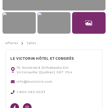
>
Affaires
Salles
LE VICTORIN HÔTEL ET CONGRÈS
19, boulevard Arthabaska Est
Victoriaville (Québec)
G6T 0S4
info@levictorin.com
1-800-563-0533
Facebook
Instagram