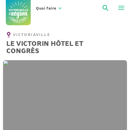
Aller
Recher
Men
au
Quoi faire
contenu
VICTORIAVILLE
LE VICTORIN HÔTEL ET
CONGRÈS