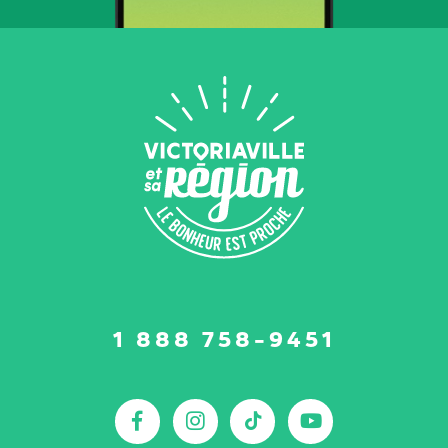
Suivez-
1 888 758-9451
nous
sur
:
Facebook
Instagram
TikTok
YouTu