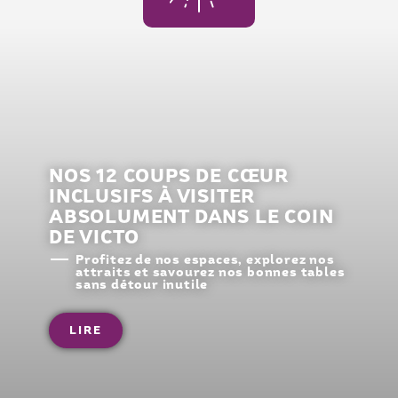
NOS 12 COUPS DE CŒUR
INCLUSIFS À VISITER
ABSOLUMENT DANS LE COIN
DE VICTO
Profitez de nos espaces, explorez nos
attraits et savourez nos bonnes tables
sans détour inutile
LIRE