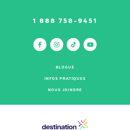
Suivez-
1 888 758-9451
nous
sur
:
Facebook
Instagram
TikTok
YouTu
BLOGUE
INFOS PRATIQUES
NOUS JOINDRE
Nos
partenaires