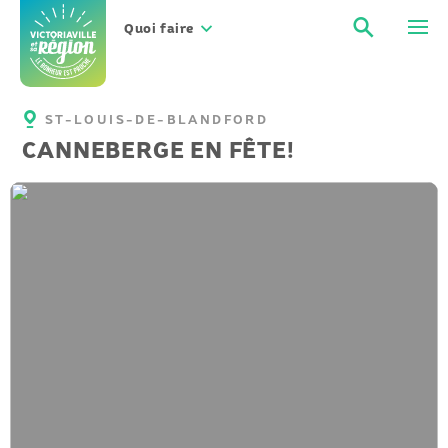
Aller
Recher
Men
au
Quoi faire
contenu
ST-LOUIS-DE-BLANDFORD
CANNEBERGE EN FÊTE!