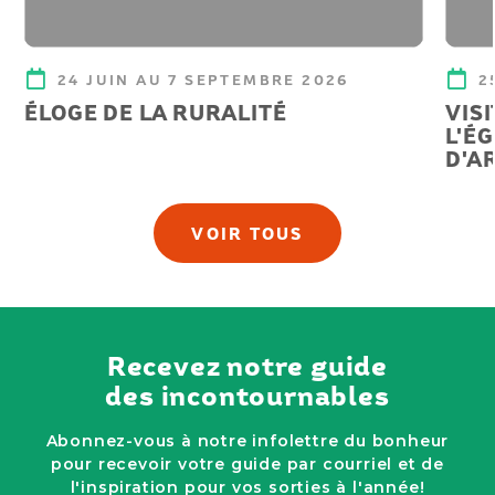
24 JUIN AU 7 SEPTEMBRE 2026
2
ÉLOGE DE LA RURALITÉ
VIS
L'É
D'A
VOIR TOUS
Recevez notre guide
des incontournables
Abonnez-vous à notre infolettre du bonheur
pour recevoir votre guide par courriel et de
l'inspiration pour vos sorties à l'année!