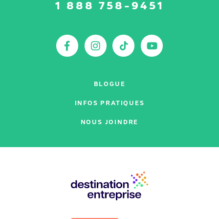
Suivez-
1 888 758-9451
nous
sur
:
Facebook
Instagram
TikTok
YouTu
BLOGUE
INFOS PRATIQUES
NOUS JOINDRE
Nos
partenaires
: