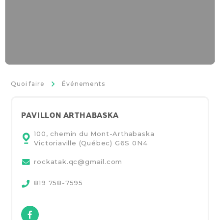
>
Quoi faire
Événements
PAVILLON ARTHABASKA
100, chemin du Mont-Arthabaska
Victoriaville (Québec)
G6S 0N4
rockatak.qc@gmail.com
819 758-7595
Facebook