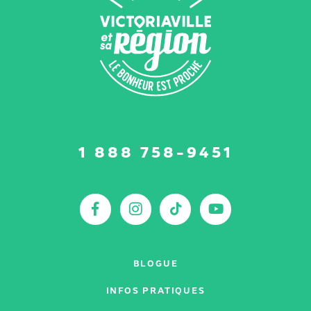
Suivez-
1 888 758-9451
nous
sur
:
Facebook
Instagram
TikTok
YouTu
BLOGUE
INFOS PRATIQUES