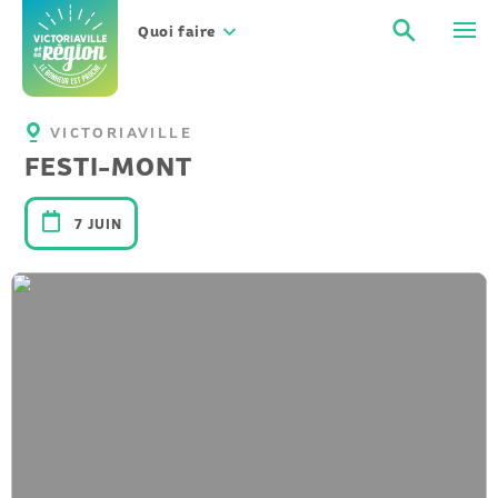
Aller
Recher
Men
au
Quoi faire
contenu
VICTORIAVILLE
FESTI-MONT
7 JUIN