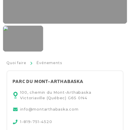
>
Quoi faire
Événements
PARC DU MONT-ARTHABASKA
100, chemin du Mont-Arthabaska
Victoriaville (Québec)
G6S 0N4
info@montarthabaska.com
1-819-751-4520