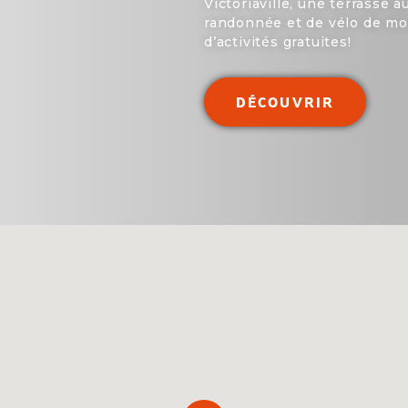
Victoriaville, une terrasse 
randonnée et de vélo de mo
d’activités gratuites!
DÉCOUVRIR