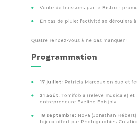
Vente de boissons par le Bistro - promo
En cas de pluie: l’activité se déroulera à
Quatre rendez-vous à ne pas manquer !
Programmation
17 juillet:
Patricia Marcoux en duo et fe
21 août:
Tomifobia (relève musicale) et at
entrepreneure Eveline Boisjoly
18 septembre:
Nova (Jonathan Hébert) e
bijoux offert par Photographies Créati