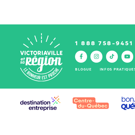
1 888 758-9451
Facebook
Instagr
Tik
Y
:
BLOGUE
INFOS PRATIQUE