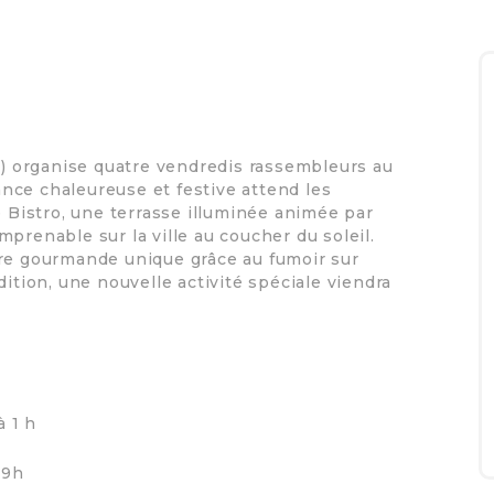
RV) organise quatre vendredis rassembleurs au
nce chaleureuse et festive attend les
e Bistro, une terrasse illuminée animée par
prenable sur la ville au coucher du soleil.
fre gourmande unique grâce au fumoir sur
dition, une nouvelle activité spéciale viendra
à 1 h
19h