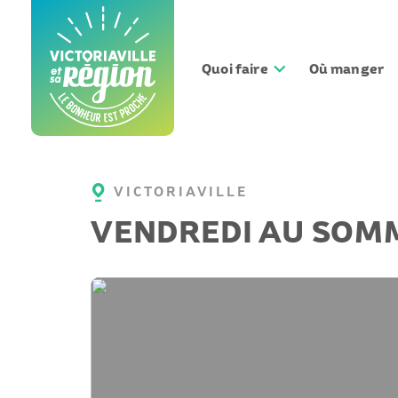
Aller
au
contenu
Quoi faire
Où manger
VICTORIAVILLE
VENDREDI AU SOM