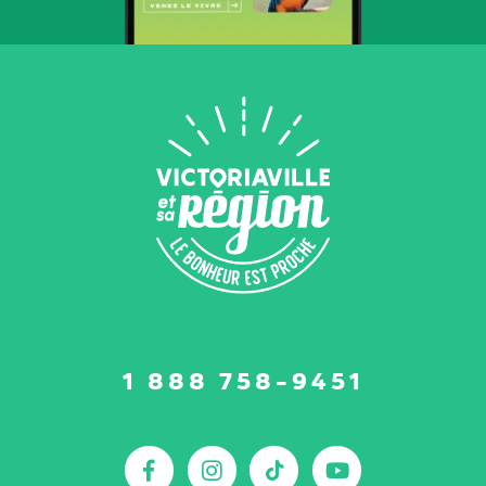
Suivez-
1 888 758-9451
nous
sur
:
Facebook
Instagram
TikTok
YouTu