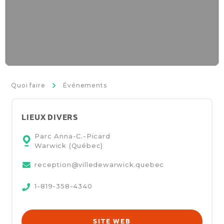
>
Quoi faire
Événements
LIEUX DIVERS
Parc Anna-C.-Picard
Warwick (Québec)
reception@villedewarwick.quebec
1-819-358-4340
SITE WEB