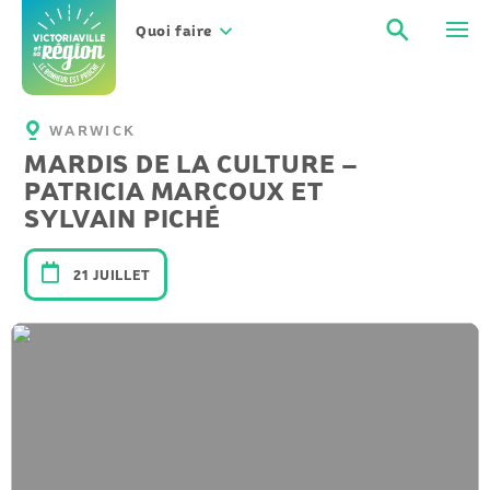
Aller
Recher
Men
au
Quoi faire
contenu
WARWICK
MARDIS DE LA CULTURE –
PATRICIA MARCOUX ET
SYLVAIN PICHÉ
21 JUILLET