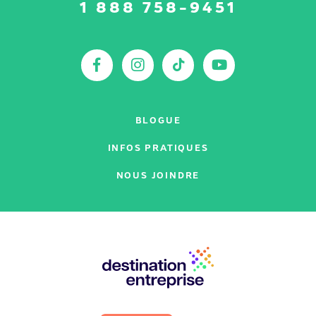
Suivez-
1 888 758-9451
nous
sur
:
Facebook
Instagram
TikTok
YouTu
BLOGUE
INFOS PRATIQUES
NOUS JOINDRE
Nos
partenaires
: