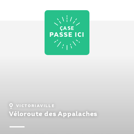
ÇA SE
PASSE ICI
Localité
VICTORIAVILLE
:
Véloroute des Appalaches