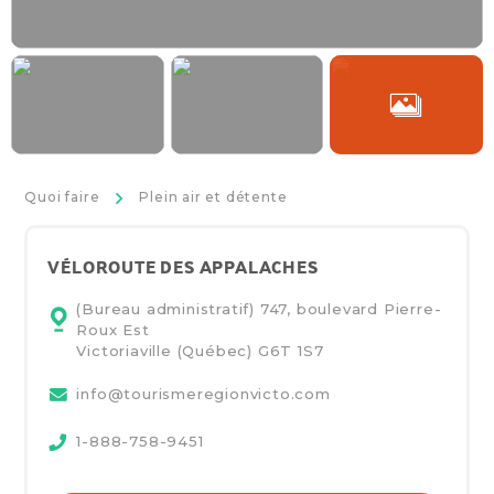
>
Quoi faire
Plein air et détente
VÉLOROUTE DES APPALACHES
(Bureau administratif) 747, boulevard Pierre-
Roux Est
Victoriaville (Québec)
G6T 1S7
info@tourismeregionvicto.com
1-888-758-9451