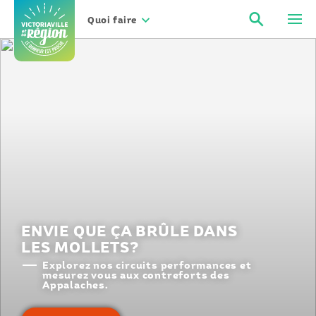
Aller
Recher
Men
au
Quoi faire
contenu
ENVIE QUE ÇA BRÛLE DANS
LES MOLLETS?
Explorez nos circuits performances et
mesurez vous aux contreforts des
Appalaches.