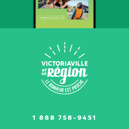
Suivez-
1 888 758-9451
nous
sur