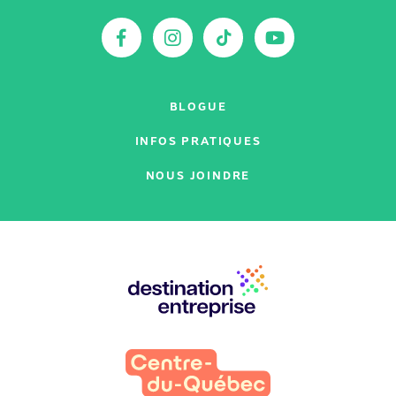
:
Facebook
Instagram
TikTok
YouTu
BLOGUE
INFOS PRATIQUES
NOUS JOINDRE
Nos
partenaires
: