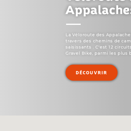
Appalache
La Véloroute des Appalaches,
travers des chemins de ca
saisissants . C'est 12 circui
Gravel Bike, parmi les plus
DÉCOUVRIR