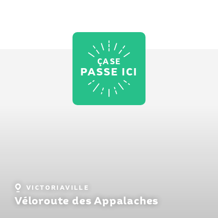
ÇA SE
PASSE ICI
Localité
VICTORIAVILLE
:
Véloroute des Appalaches