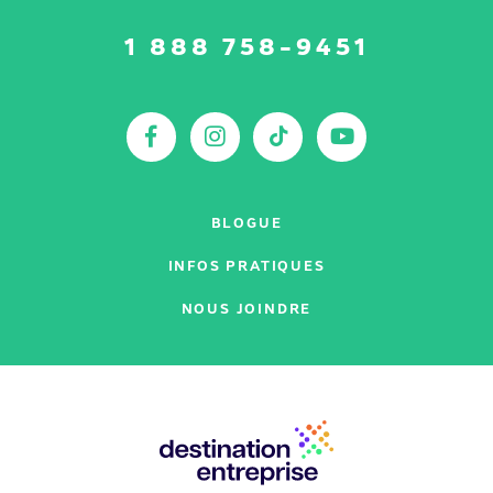
Suivez-
1 888 758-9451
nous
sur
:
Facebook
Instagram
TikTok
YouTu
BLOGUE
INFOS PRATIQUES
NOUS JOINDRE
Nos
partenaires
: