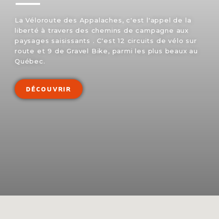
La Véloroute des Appalaches, c'est l'appel de la
liberté à travers des chemins de campagne aux
paysages saisissants . C'est 12 circuits de vélo sur
route et 9 de Gravel Bike, parmi les plus beaux au
Québec.
DÉCOUVRIR