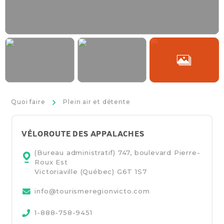
>
Quoi faire
Plein air et détente
VÉLOROUTE DES APPALACHES
(Bureau administratif) 747, boulevard Pierre-
Roux Est
Victoriaville (Québec)
G6T 1S7
info@tourismeregionvicto.com
1-888-758-9451