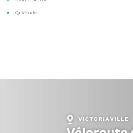
Quiétude
Localité
VICTORIAVILLE
:
Véloroute 