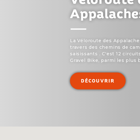
Appalache
La Véloroute des Appalaches,
travers des chemins de ca
saisissants . C'est 12 circui
Gravel Bike, parmi les plus
DÉCOUVRIR