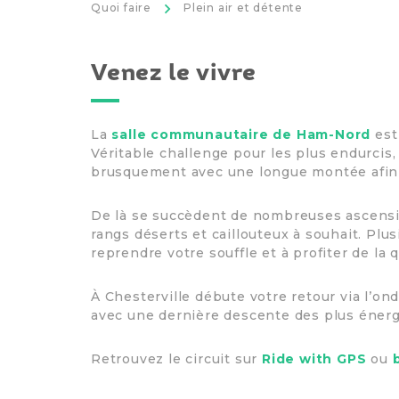
>
Quoi faire
Plein air et détente
Venez le vivre
La
salle communautaire de Ham-Nord
est 
Véritable challenge pour les plus endurcis, 
brusquement avec une longue montée afin d
De là se succèdent de nombreuses ascensio
rangs déserts et caillouteux à souhait. Plusi
reprendre votre souffle et à profiter de la 
À Chesterville débute votre retour via l’on
avec une dernière descente des plus énerg
Retrouvez le circuit sur
Ride with GPS
ou