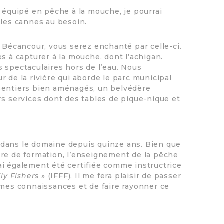
à équipé en pêche à la mouche, je pourrai
 les cannes au besoin.
e Bécancour, vous serez enchanté par celle-ci.
s à capturer à la mouche, dont l’achigan.
 spectaculaires hors de l’eau. Nous
 de la rivière qui aborde le parc municipal
sentiers bien aménagés, un belvédère
rs services dont des tables de pique-nique et
dans le domaine depuis quinze ans. Bien que
ire de formation, l’enseignement de la pêche
ai également été certifiée comme instructrice
Fly Fishers
» (IFFF). Il me fera plaisir de passer
 mes connaissances et de faire rayonner ce