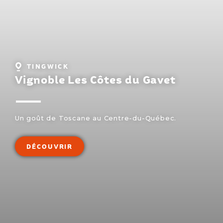
Localité
TINGWICK
:
Vignoble Les Côtes du Gavet
Un goût de Toscane au Centre-du-Québec.
DÉCOUVRIR