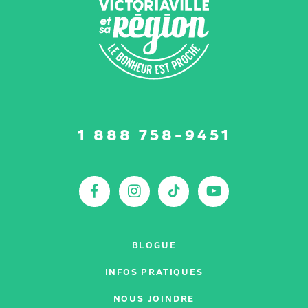
Suivez-
1 888 758-9451
nous
sur
:
Facebook
Instagram
TikTok
YouTu
BLOGUE
INFOS PRATIQUES
NOUS JOINDRE