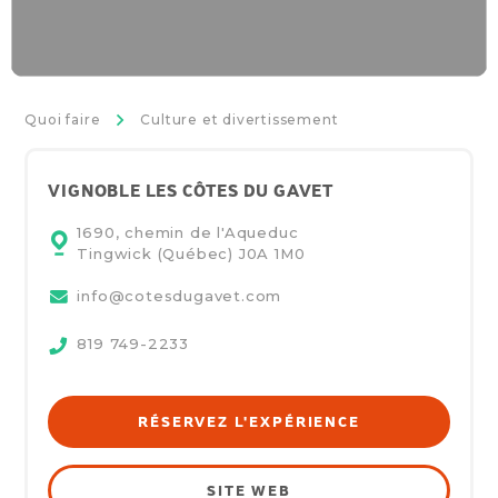
>
Quoi faire
Culture et divertissement
VIGNOBLE LES CÔTES DU GAVET
1690, chemin de l'Aqueduc
Tingwick (Québec)
J0A 1M0
info@cotesdugavet.com
819 749-2233
RÉSERVEZ L'EXPÉRIENCE
SITE WEB