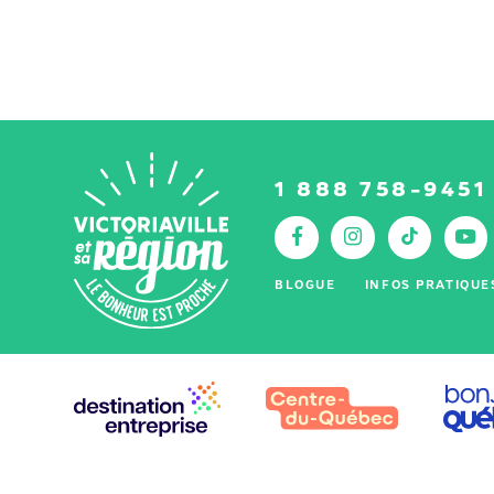
1 888 758-9451
Facebook
Instagr
Tik
Y
:
BLOGUE
INFOS PRATIQUE