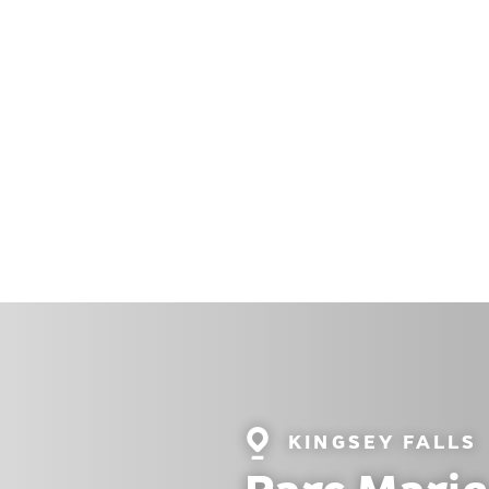
Localité
KINGSEY FALLS
: