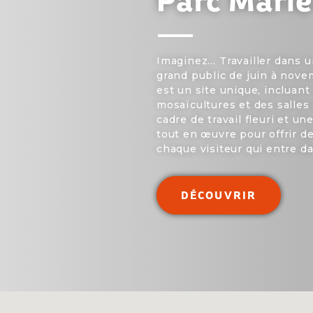
Parc Marie
Imaginez… Travailler dans u
grand public de juin à nove
est un site unique, incluant
mosaïcultures et des salles 
cadre de travail fleuri et u
tout en œuvre pour offrir d
chaque visiteur qui entre da
DÉCOUVRIR