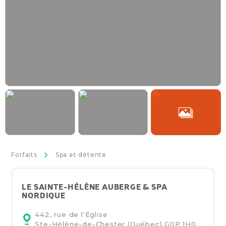
>
Forfaits
Spa et détente
LE SAINTE-HÉLÈNE AUBERGE & SPA
NORDIQUE
442, rue de l'Église
Ste-Hélène-de-Chester (Québec)
G0P 1H0