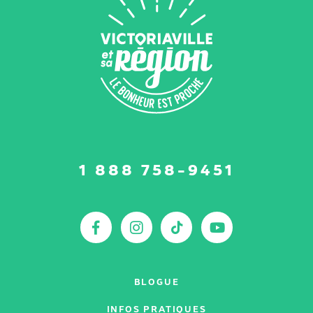
Suivez-
1 888 758-9451
nous
sur
:
Facebook
Instagram
TikTok
YouTu
BLOGUE
INFOS PRATIQUES