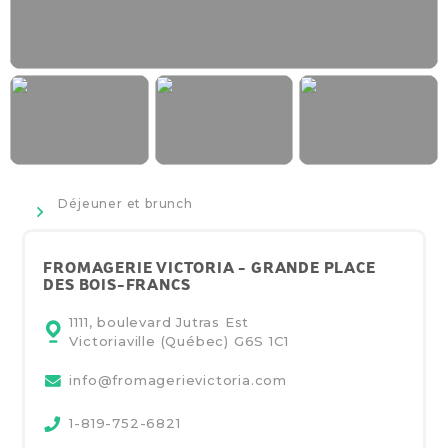
>
Déjeuner et brunch
FROMAGERIE VICTORIA - GRANDE PLACE
DES BOIS-FRANCS
1111, boulevard Jutras Est
Victoriaville (Québec)
G6S 1C1
info@fromagerievictoria.com
1-819-752-6821