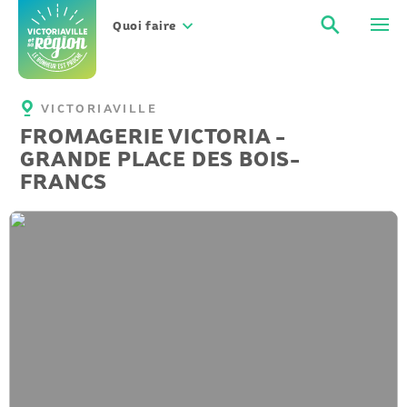
Aller
Recher
Men
au
Quoi faire
contenu
VICTORIAVILLE
FROMAGERIE VICTORIA -
GRANDE PLACE DES BOIS-
FRANCS