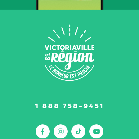
Suivez-
1 888 758-9451
nous
sur
:
Facebook
Instagram
TikTok
YouTu