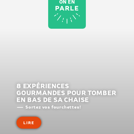
ON EN
PARLE
8 EXPÉRIENCES
GOURMANDES POUR TOMBER
EN BAS DE SA CHAISE
Sortez vos fourchettes!
LIRE