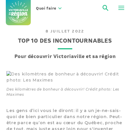
Aller
Recher
Men
au
Quoi faire
contenu
8 JUILLET 2022
TOP 10 DES INCONTOURNABLES
Pour découvrir Victoriaville et sa région
Des kilomètres de bonheur à découvrir! Crédit photo: Les
Maximes
Les gens d’ici vous le diront: il y a un je-ne-sais-
quoi de bien particulier dans notre région. Peut-
être parce qu’on est au cœur du Québec, proche
de tout, mais juste assez loin pour s'inventer