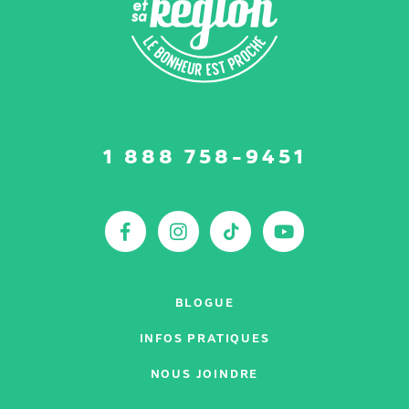
Suivez-
1 888 758-9451
nous
sur
:
Facebook
Instagram
TikTok
YouTu
BLOGUE
INFOS PRATIQUES
NOUS JOINDRE