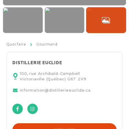
>
Quoi faire
Gourmand
DISTILLERIE EUCLIDE
100, rue Archibald-Campbell
Victoriaville (Québec)
G6T 2V9
information@distillerieeuclide.ca
Facebook
Instagram