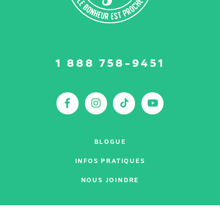
Suivez-
1 888 758-9451
nous
sur
:
Facebook
Instagram
TikTok
YouTu
BLOGUE
INFOS PRATIQUES
NOUS JOINDRE