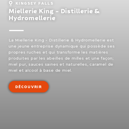
Localité
KINGSEY FALLS
:
Miellerie King - Distillerie &
Hydromellerie
La Miellerie King - Distillerie & Hydromellerie est
une jeune entreprise dynamique qui possède ses
propres ruches et qui transforme les matières
produites par les abeilles de milles et une façon;
miel pur, sauces saines et naturelles, caramel de
miel et alcool à base de miel.
DÉCOUVRIR