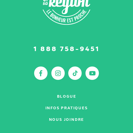
Suivez-
1 888 758-9451
nous
sur
:
Facebook
Instagram
TikTok
YouTu
BLOGUE
INFOS PRATIQUES
NOUS JOINDRE