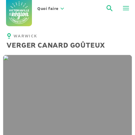
Aller
Recher
Men
au
Quoi faire
contenu
WARWICK
VERGER CANARD GOÛTEUX