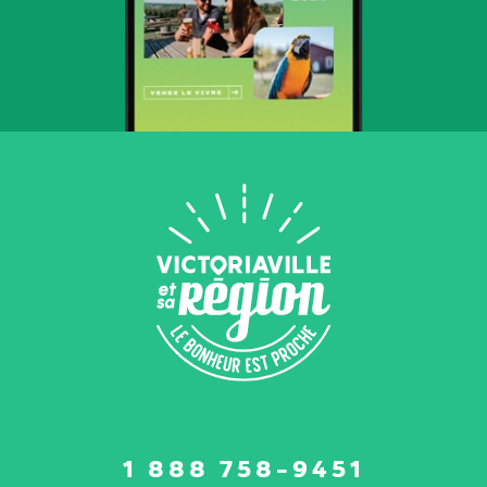
Suivez-
1 888 758-9451
nous