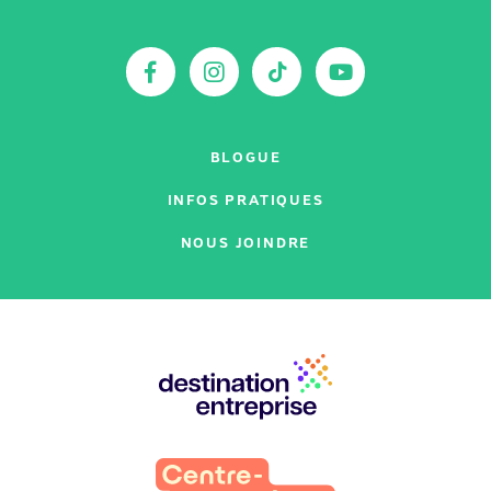
sur
:
Facebook
Instagram
TikTok
YouTu
BLOGUE
INFOS PRATIQUES
NOUS JOINDRE
Nos
partenaires
: