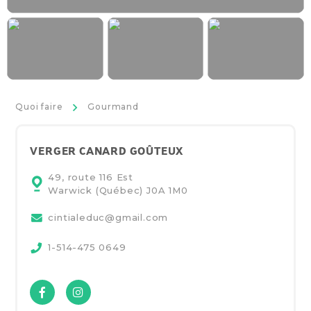
>
Quoi faire
Gourmand
VERGER CANARD GOÛTEUX
49, route 116 Est
Warwick (Québec)
J0A 1M0
cintialeduc@gmail.com
1-514-475 0649
Facebook
Instagram