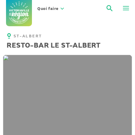
Aller
Recher
Men
au
Quoi faire
contenu
ST-ALBERT
RESTO-BAR LE ST-ALBERT