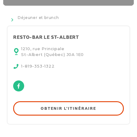
>
Déjeuner et brunch
RESTO-BAR LE ST-ALBERT
1210, rue Principale
St-Albert (Québec)
J0A 1E0
1-819-353-1322
Facebook
OBTENIR L'ITINÉRAIRE