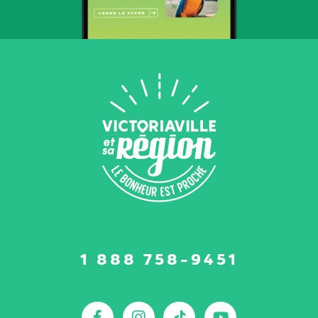
Suivez-
1 888 758-9451
nous
sur
:
Facebook
Instagram
TikTok
YouTu