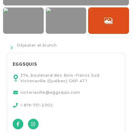
>
Déjeuner et brunch
EGGSQUIS
374, boulevard des Bois-Francs Sud
Victoriaville (Québec)
G6P 4T1
victoriaville@eggsquis.com
1-819-751-2302
Facebook
Instagram