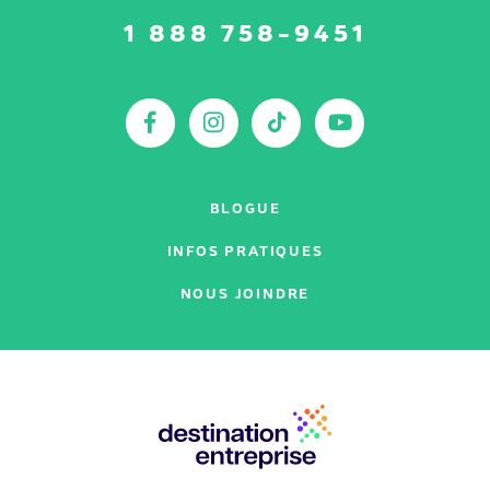
Suivez-
1 888 758-9451
nous
sur
:
Facebook
Instagram
TikTok
YouTu
BLOGUE
INFOS PRATIQUES
NOUS JOINDRE
Nos
partenaires
: