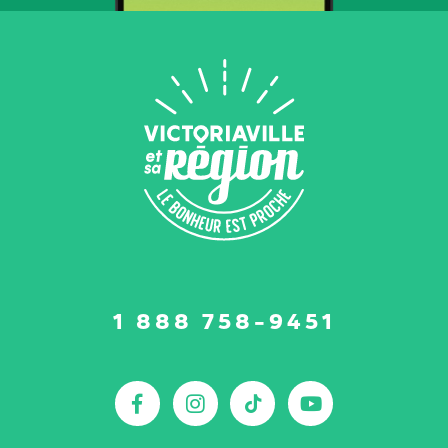
Suivez-
1 888 758-9451
nous
sur
:
Facebook
Instagram
TikTok
YouTu