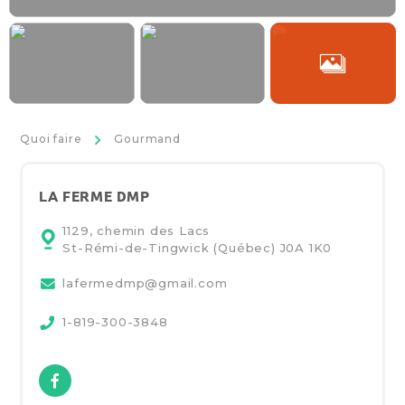
>
Quoi faire
Gourmand
LA FERME DMP
1129, chemin des Lacs
St-Rémi-de-Tingwick (Québec)
J0A 1K0
lafermedmp@gmail.com
1-819-300-3848
Facebook