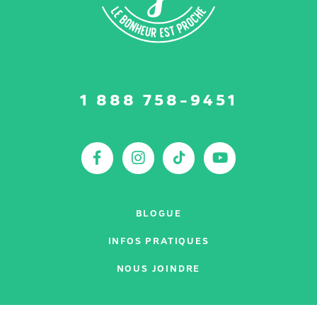
Suivez-
1 888 758-9451
nous
sur
:
Facebook
Instagram
TikTok
YouTu
BLOGUE
INFOS PRATIQUES
NOUS JOINDRE