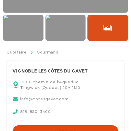
>
Quoi faire
Gourmand
VIGNOBLE LES CÔTES DU GAVET
1690, chemin de l'Aqueduc
Tingwick (Québec)
J0A 1M0
info@cotesgavet.com
819-850-3400