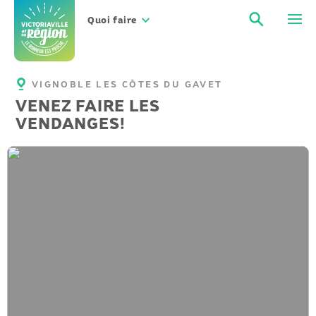
Aller
Recher
Men
au
Quoi faire
contenu
VIGNOBLE LES CÔTES DU GAVET
VENEZ FAIRE LES
VENDANGES!