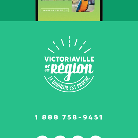
Suivez-
1 888 758-9451
nous
sur
: