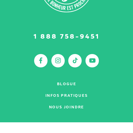
Suivez-
1 888 758-9451
nous
sur
:
Facebook
Instagram
TikTok
YouTu
BLOGUE
INFOS PRATIQUES
NOUS JOINDRE