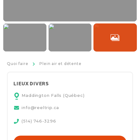
>
Quoi faire
Plein air et détente
LIEUX DIVERS
Maddington Falls (Québec)
info@reeltrip.ca
(514) 746-3296