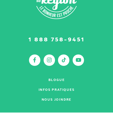
Suivez-
1 888 758-9451
nous
sur
:
Facebook
Instagram
TikTok
YouTu
BLOGUE
INFOS PRATIQUES
NOUS JOINDRE