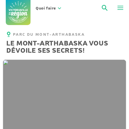
Aller
Recher
Men
au
Quoi faire
contenu
PARC DU MONT-ARTHABASKA
LE MONT-ARTHABASKA VOUS
DÉVOILE SES SECRETS!