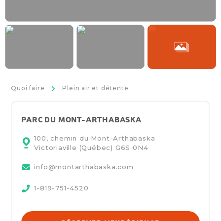
>
Quoi faire
Plein air et détente
PARC DU MONT-ARTHABASKA
100, chemin du Mont-Arthabaska
Victoriaville (Québec)
G6S 0N4
info@montarthabaska.com
1-819-751-4520