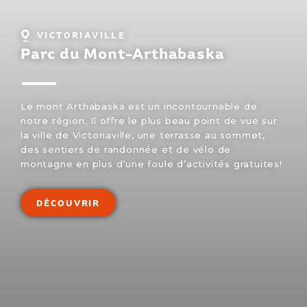
Localité
VICTORIAVILLE
:
Parc du Mont-Arthabaska
Le mont Arthabaska est un incontournable de
notre région. Il offre le plus beau point de vue sur
la ville de Victoriaville, une terrasse au sommet,
des sentiers de randonnée et de vélo de
montagne en plus d’une foule d’activités gratuites!
DÉCOUVRIR