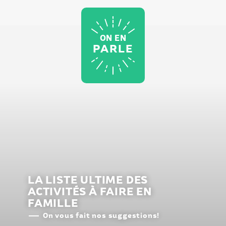
ON EN
PARLE
LA LISTE ULTIME DES
ACTIVITÉS À FAIRE EN
FAMILLE
On vous fait nos suggestions!