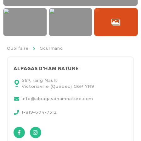
>
Quoi faire
Gourmand
ALPAGAS D'HAM NATURE
567, rang Nault
Victoriaville (Québec)
G6P 7R9
info@alpagasdhamnature.com
1-819-604-7312
Facebook
Instagram