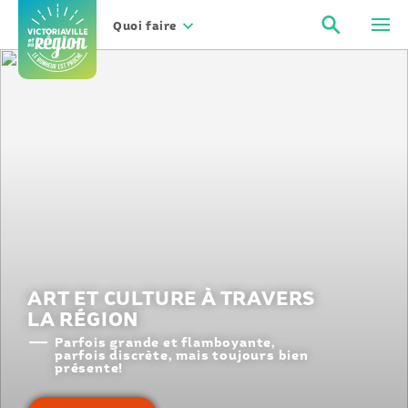
Aller
Recher
Men
au
Quoi faire
contenu
ART ET CULTURE À TRAVERS
LA RÉGION
Parfois grande et flamboyante,
parfois discrète, mais toujours bien
présente!