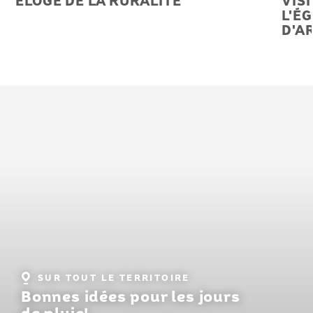
ÉLOGE DE LA RURALITÉ
VIS
L'É
D'A
Localité
SUR TOUT LE TERRITOIRE
:
Bonnes idées pour les jours