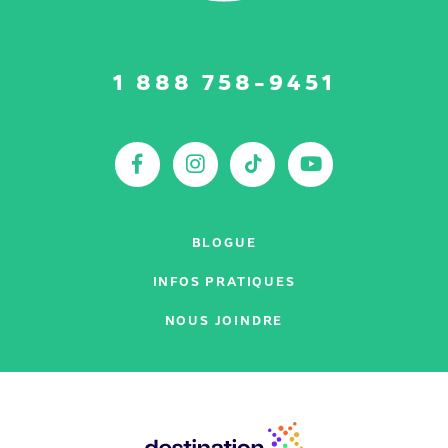
Suivez-
1 888 758-9451
nous
sur
:
Facebook
Instagram
TikTok
YouTu
BLOGUE
INFOS PRATIQUES
NOUS JOINDRE
Nos