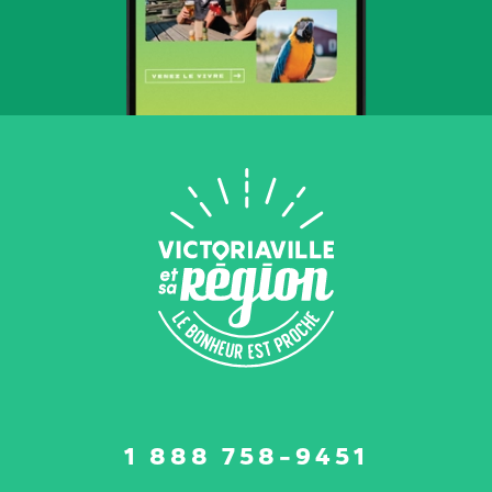
Suivez-
1 888 758-9451
nous