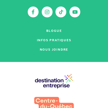
sur
:
Facebook
Instagram
TikTok
YouTu
BLOGUE
INFOS PRATIQUES
NOUS JOINDRE
Nos
partenaires
: