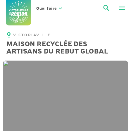
Aller
Recher
Men
au
Quoi faire
contenu
VICTORIAVILLE
MAISON RECYCLÉE DES
ARTISANS DU REBUT GLOBAL