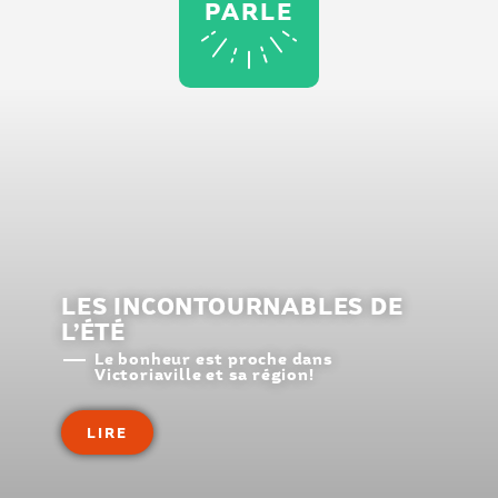
PARLE
LES INCONTOURNABLES DE
L’ÉTÉ
Le bonheur est proche dans
Victoriaville et sa région!
LIRE