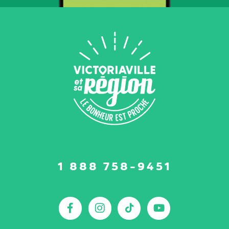
Suivez-
1 888 758-9451
nous
sur
:
Facebook
Instagram
TikTok
YouTu