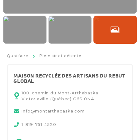
>
Quoi faire
Plein air et détente
MAISON RECYCLÉE DES ARTISANS DU REBUT
GLOBAL
100, chemin du Mont-Arthabaska
Victoriaville (Québec)
G6S 0N4
info@montarthabaska.com
1-819-751-4520