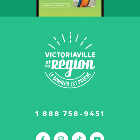
Suivez-
1 888 758-9451
nous
sur
:
Facebook
Instagram
TikTok
YouTu