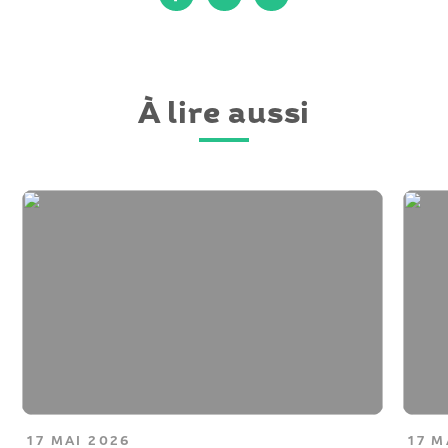
Facebook
Twitter
courriel
À lire aussi
17 MAI 2026
17 M