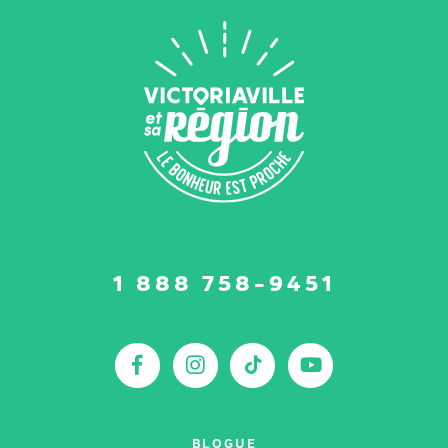
Suivez-
1 888 758-9451
nous
sur
:
Facebook
Instagram
TikTok
YouTu
BLOGUE