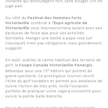
installés qui encouragent fort, sans bouger. On ne
juge pas!
Du côté du
Festival des Hommes forts
Victoriaville
combiné à l’
Expo agricole de
Victoriaville
vous impressionnera autant avec ses
épreuves de force que pour ses activités
familiales. Manger une barbe à papa rose (un
classique!) n'est pas obligatoire, mais grandement
suggéré!
En août, oubliez le calme habituel des terrains de
golf: la
Coupe Canada Victoriaville Fenergic
e
débarque pour une 13
édition qui promet du
grand spectacle. Ce prestigieux tournoi réunit
l’élite du golf canadien et permet aux amateurs de
suivre l’action de très près. Voilà l’occasion
parfaite de pratiquer votre regard concentré pour
suivre la petite balle blanche.
Envie de sport plus nautique? Direction Saints-