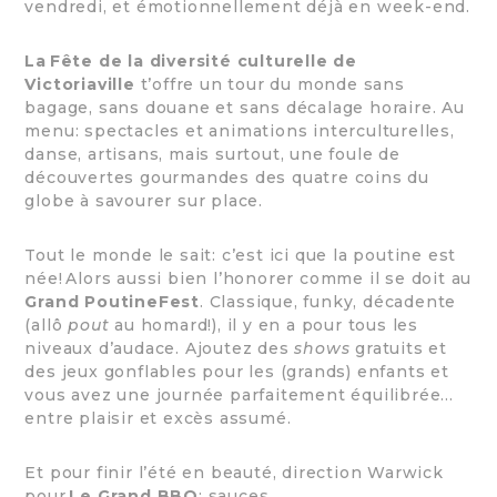
vendredi, et émotionnellement déjà en week-end.
La Fête de la diversité culturelle de
Victoriaville
t’offre un tour du monde sans
bagage, sans douane et sans décalage horaire. Au
menu: spectacles et animations interculturelles,
danse, artisans, mais surtout, une foule de
découvertes gourmandes des quatre coins du
globe à savourer sur place.
Tout le monde le sait: c’est ici que la poutine est
née! Alors aussi bien l’honorer comme il se doit au
Grand PoutineFest
. Classique, funky, décadente
(allô
pout
au homard!), il y en a pour tous les
niveaux d’audace. Ajoutez des
shows
gratuits et
des jeux gonflables pour les (grands) enfants et
vous avez une journée parfaitement équilibrée…
entre plaisir et excès assumé.
Et pour finir l’été en beauté, direction Warwick
pour
Le Grand BBQ
: sauces