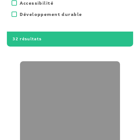
Accessibilité
Développement durable
Afficher
32 résultats
les
résultats
: