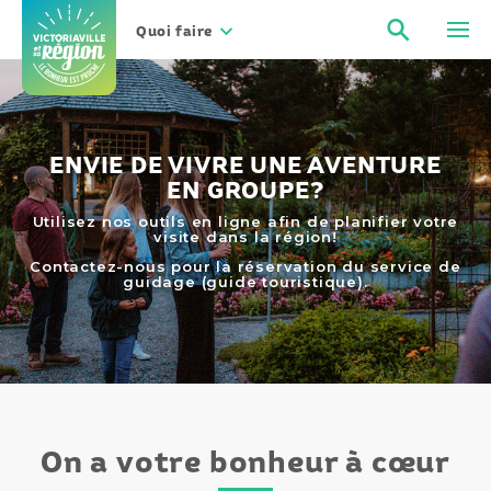
Aller
Recher
Men
au
Quoi faire
contenu
ENVIE DE VIVRE UNE AVENTURE
EN GROUPE?
Utilisez nos outils en ligne afin de planifier votre
visite dans la région!
Contactez-nous pour la réservation du service de
guidage (guide touristique).
On a votre bonheur à cœur