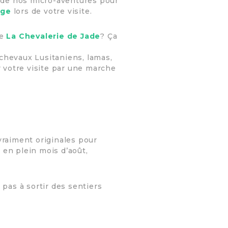
 de nos micro-aventures pour
age
lors de votre visite.
le
La Chevalerie de Jade
? Ça
 chevaux Lusitaniens, lamas,
 votre visite par une marche
vraiment originales pour
 en plein mois d’août,
 pas à sortir des sentiers