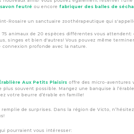
s nouveaux amis! Vous pouvez également réserver l’une
 savon feutré
ou encore
fabriquer des balles de séch
aint-Rosaire un sanctuaire zoothérapeutique qui s'appel
e 75 animaux de 20 espèces différentes vous attendent:
us, singes et bien d'autres! Vous pouvez même terminer
e connexion profonde avec la nature.
’Érablière Aux Petits Plaisirs
offre des micro-aventures 
e plus souvent possible. Mangez une banquise à l’érable
ez votre beurre d’érable en famille!
remplie de surprises. Dans la région de Victo, n’hésitez
s!
qui pourraient vous intéresser: