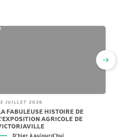
13 JUILLET 2026
8 JUIL
LA FABULEUSE HISTOIRE DE
QUOI 
L'EXPOSITION AGRICOLE DE
VICTO
VICTORIAVILLE
E
d
D'hier à aujourd'hui