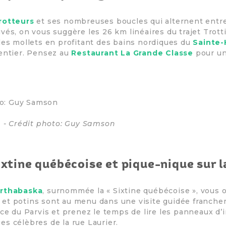
rotteurs
et ses nombreuses boucles qui alternent entre f
vés, on vous suggère les 26 km linéaires du trajet Trotti
les mollets en profitant des bains nordiques du
Sainte-
sentier. Pensez au
Restaurant La Grande Classe
pour un
e - Crédit photo: Guy Samson
ixtine québécoise et pique-nique sur l
Arthabaska
, surnommée la « Sixtine québécoise », vous 
ire et potins sont au menu dans une visite guidée franc
ace du Parvis et prenez le temps de lire les panneaux d’
s célèbres de la rue Laurier.