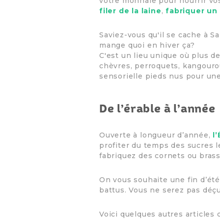
votre monnaie pour nourrir vo
filer de la laine
,
fabriquer un
Saviez-vous qu'il se cache à S
mange quoi en hiver ça?
C'est un lieu unique où plus d
chèvres, perroquets, kangouro
sensorielle pieds nus pour un
De l’érable à l’année
Ouverte à longueur d’année,
l
profiter du temps des sucres l
fabriquez des cornets ou brass
On vous souhaite une fin d’été 
battus. Vous ne serez pas déçu
Voici quelques autres articles 