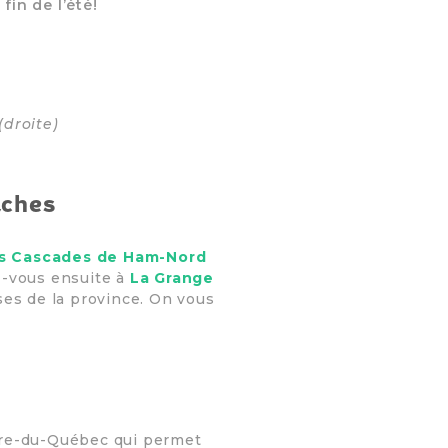
fin de l’été!
(droite)
aches
es Cascades de Ham-Nord
z-vous ensuite à
La Grange
ses de la province. On vous
entre-du-Québec qui permet