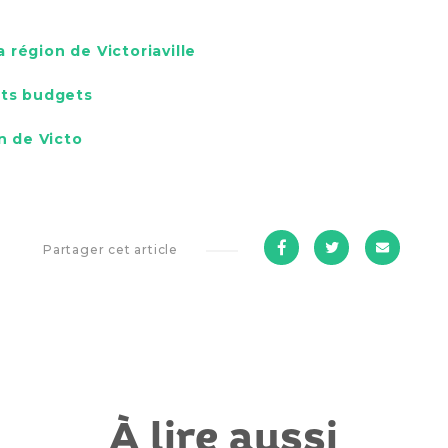
 région de Victoriaville
its budgets
in de Victo
sur
sur
par
Partager cet article
Facebook
Twitter
cour
À lire aussi